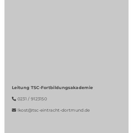
Leitung TSC-Fortbildungsakademie
0231 / 9123150
lkost@tsc-eintracht-dortmund.de