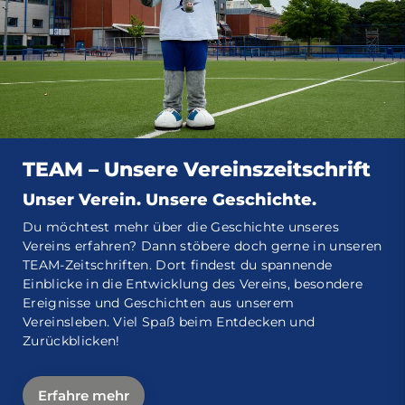
TEAM – Unsere Vereinszeitschrift
Unser Verein. Unsere Geschichte.
Du möchtest mehr über die Geschichte unseres
Vereins erfahren? Dann stöbere doch gerne in unseren
TEAM-Zeitschriften. Dort findest du spannende
Einblicke in die Entwicklung des Vereins, besondere
Ereignisse und Geschichten aus unserem
Vereinsleben. Viel Spaß beim Entdecken und
Zurückblicken!
Erfahre mehr