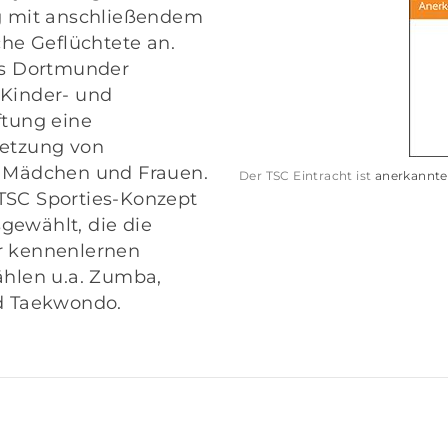
ng mit anschließendem
che Geflüchtete an.
as
Dortmunder
 Kinder- und
ftung eine
setzung von
e Mädchen und Frauen.
Der TSC Eintracht ist
anerkannter
TSC Sporties-Konzept
gewählt, die die
r kennenlernen
ählen u.a. Zumba,
nd Taekwondo.