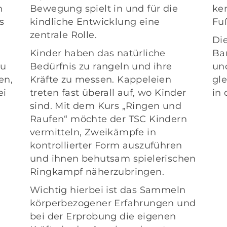
n
Bewegung spielt in und für die
ke
s
kindliche Entwicklung eine
Fuß
zentrale Rolle.
Di
Kinder haben das natürliche
Ba
zu
Bedürfnis zu rangeln und ihre
un
en,
Kräfte zu messen. Kappeleien
gle
ei
treten fast überall auf, wo Kinder
in
sind. Mit dem Kurs „Ringen und
Raufen“ möchte der TSC Kindern
vermitteln, Zweikämpfe in
kontrollierter Form auszuführen
und ihnen behutsam spielerischen
Ringkampf näherzubringen.
Wichtig hierbei ist das Sammeln
körperbezogener Erfahrungen und
bei der Erprobung die eigenen