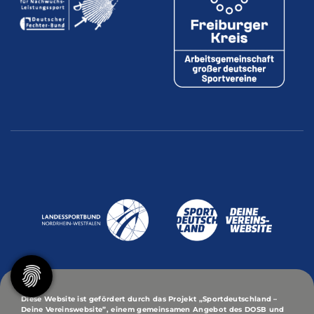
Diese Website ist gefördert durch das Projekt
„Sportdeutschland –
Deine Vereinswebsite”
, einem gemeinsamen Angebot des DOSB und