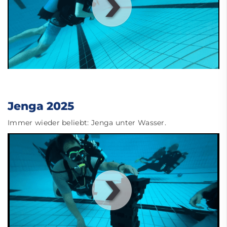
00
:
00
:
00
|
00
:
00
:
00
Jenga 2025
Immer wieder beliebt: Jenga unter Wasser.