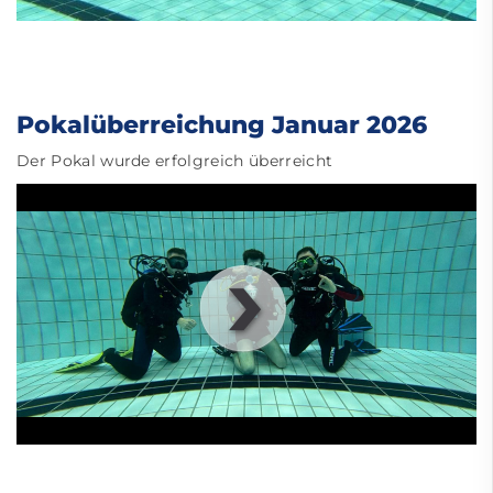
Pokalüberreichung Januar 2026
Der Pokal wurde erfolgreich überreicht
00
:
00
:
00
|
00
:
00
:
00