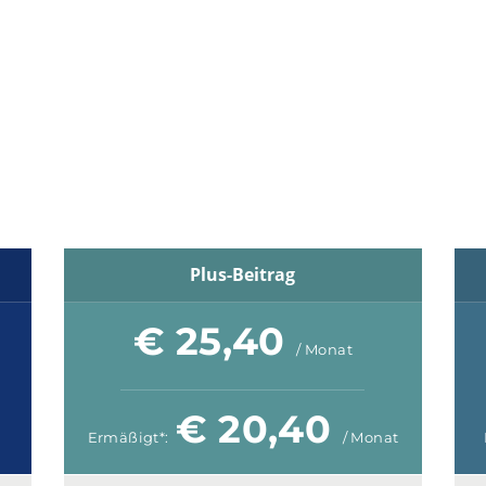
Mitgliedschaft im TS
t Mitglied beim Familien-Sport
Plus-Beitrag
€ 25,40
/ Monat
€ 20,40
Ermäßigt*:
/ Monat