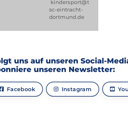
kindersport@t
sc-eintracht-
dortmund.de
lgt uns auf unseren Social-Med
onniere unseren Newsletter:
Facebook
Instagram
You