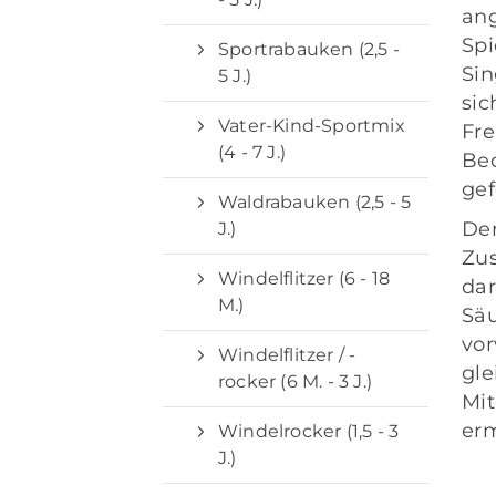
ang
Spi
Sportrabauken (2,5 -
Sin
5 J.)
sic
Vater-Kind-Sportmix
Fre
(4 - 7 J.)
Be
gef
Waldrabauken (2,5 - 5
Der
J.)
Zu
Windelflitzer (6 - 18
dar
M.)
Säu
vor
Windelflitzer / -
gle
rocker (6 M. - 3 J.)
Mit
er
Windelrocker (1,5 - 3
J.)