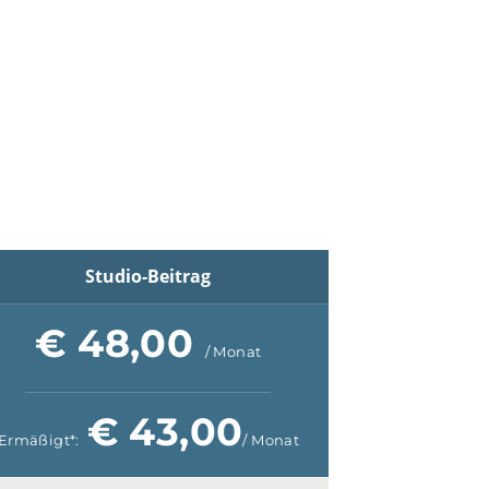
C
mix werden?
Studio-Beitrag
€ 48,00
/ Monat
€ 43,00
Ermäßigt*:
/ Monat