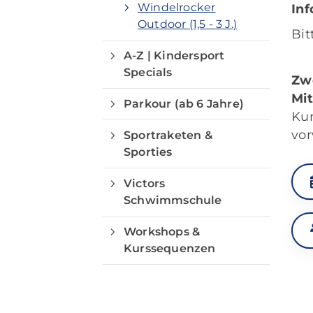
Windelrocker
Inf
Outdoor (1,5 - 3 J.)
Bit
A-Z | Kindersport
Specials
Zw
Mit
Parkour (ab 6 Jahre)
Ku
vor
Sportraketen &
Sporties
Victors
Schwimmschule
Workshops &
Kurssequenzen