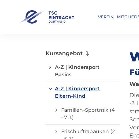
VEREIN
MITGLIED
W
Kursangebot
A-Z | Kindersport
Fü
Basics
Wa
A-Z | Kindersport
Die
Eltern-Kind
-3 
Familien-Sportmix (4
st
- 7 J.)
Sch
Vor
Frischluftrabauken (2
Ent
- 5 J.)