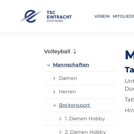
VEREIN
MITGLIED
M
Volleyball
Mannschaften
Ta
Damen
Unt
Dor
Herren
Tab
Breitensport
Hin
1. Damen Hobby
2. Damen Hobby