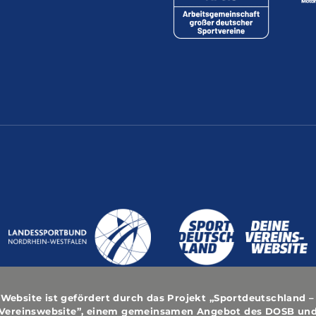
 Website ist gefördert durch das Projekt
„Sportdeutschland –
Vereinswebsite”
, einem gemeinsamen Angebot des DOSB un