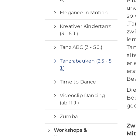
un
Elegance in Motion
s
„T
Kreativer Kindertanz
zwi
(3 - 6 J.)
le
Ta
Tanz ABC (3 - 5 J.)
al
Tanzrabauken (2,5 - 5
erl
J.)
e
Be
Time to Dance
Di
Videoclip Dancing
Be
(ab 11 J.)
gee
Zumba
Zw
Workshops &
Mit