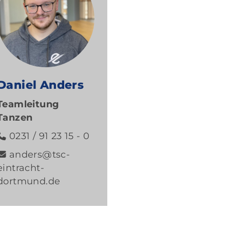
Daniel Anders
Teamleitung
Tanzen
0231 / 91 23 15 - 0
anders@tsc-
eintracht-
dortmund.de