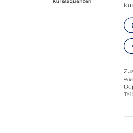
Kurssequenzen
Kur
Zus
wer
Dop
Te