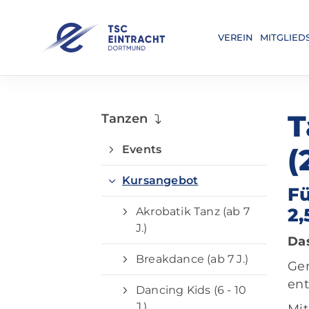
VEREIN
MITGLIED
T
Tanzen
Events
(
Kursangebot
Fü
2,
Akrobatik Tanz (ab 7
J.)
Das
Breakdance (ab 7 J.)
Ge
ent
Dancing Kids (6 - 10
J.)
Mi