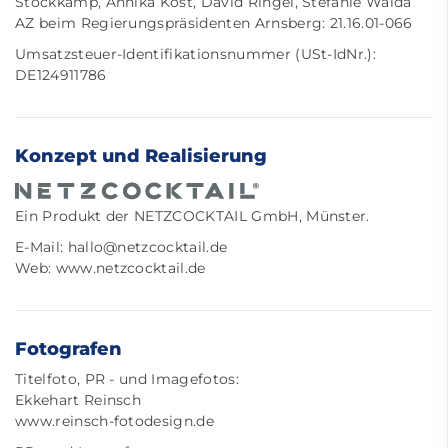
Stockkamp, Annika Kost, David Ringel, Stefanie Waida
AZ beim Regierungspräsidenten Arnsberg: 21.16.01-066
Umsatzsteuer-Identifikationsnummer (USt-IdNr.):
DE124911786
Konzept und Realisierung
Ein Produkt der
NETZCOCKTAIL GmbH
, Münster.
E-Mail:
hallo@netzcocktail.de
Web:
www.netzcocktail.de
Fotografen
Titelfoto, PR - und Imagefotos:
Ekkehart Reinsch
www.reinsch-fotodesign.de