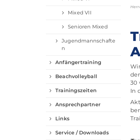
Herr
Mixed VII
Senioren Mixed
T
Jugendmannschafte
A
n
Anfängertraining
Wir
der
Beachvolleyball
30 
Trainingszeiten
In 
Akt
Ansprechpartner
ber
Tra
Links
Service / Downloads