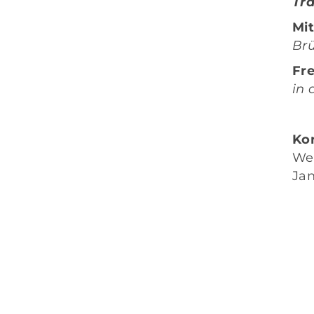
Tra
Mit
Br
Fre
in 
Ko
Wen
Jan