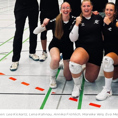
n: Lea Kickartz, Lena Kahnau, Annika Fröhlich, Mareike Vela, Eva M