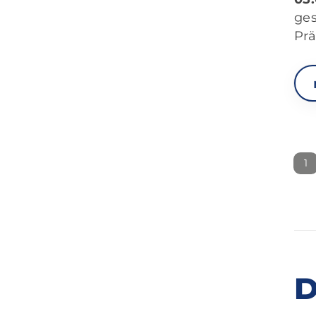
ge
Prä
1
D