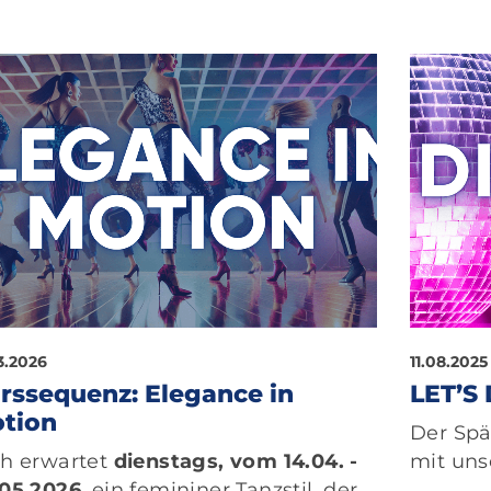
3.2026
11.08.2025
rssequenz: Elegance in
LET’S
tion
Der Spä
ch erwartet
dienstags, vom 14.04. -
mit un
.05.2026
, ein femininer Tanzstil, der