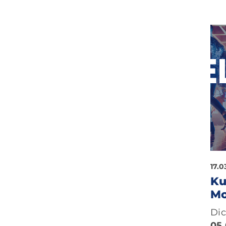
17.0
Ku
Mo
Di
05