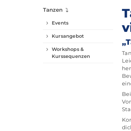
T
Tanzen
Events
v
Kursangebot
„T
Workshops &
Tan
Kurssequenzen
Lei
her
Bew
ein
Bei
Von
Sta
Kom
dic