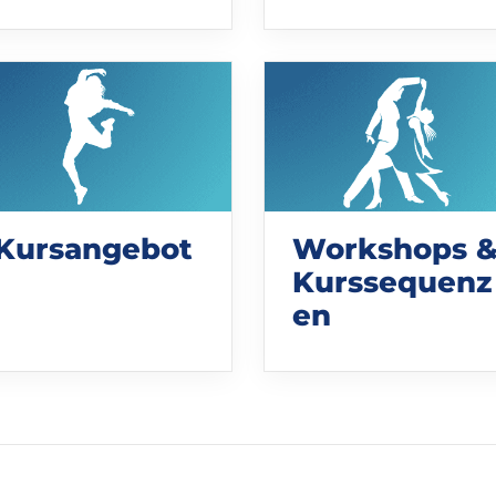
Kursangebot
Workshops 
Kurssequenz
en