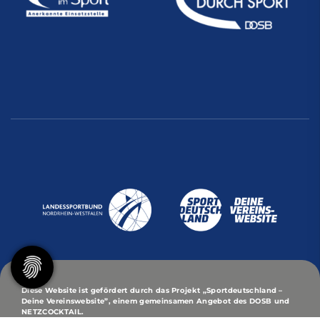
Diese Website ist gefördert durch das Projekt
„Sportdeutschland –
Deine Vereinswebsite”
, einem gemeinsamen Angebot des DOSB und
NETZCOCKTAIL.