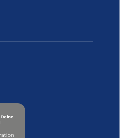
 Deine
d
ration