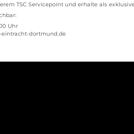
rem TSC Servicepoint und erhalte als exklusiv
ichbar:
:00 Uhr
-eintracht-dortmund.de