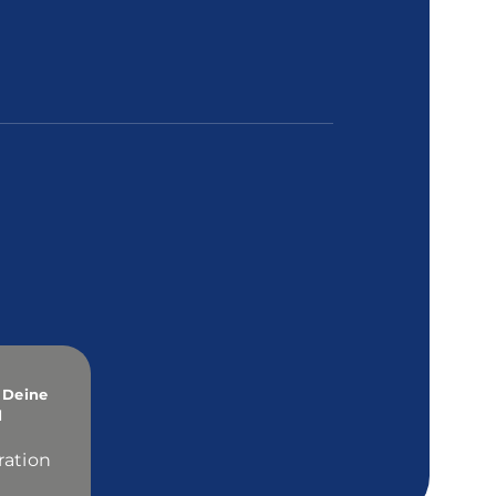
 Deine
d
ration