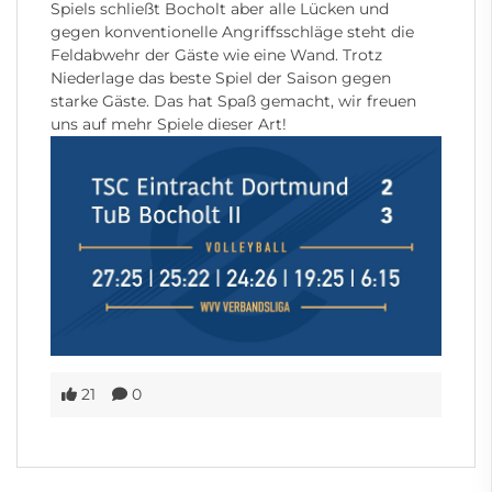
Spiels schließt Bocholt aber alle Lücken und
gegen konventionelle Angriffsschläge steht die
Feldabwehr der Gäste wie eine Wand. Trotz
Niederlage das beste Spiel der Saison gegen
starke Gäste. Das hat Spaß gemacht, wir freuen
uns auf mehr Spiele dieser Art!
21
0